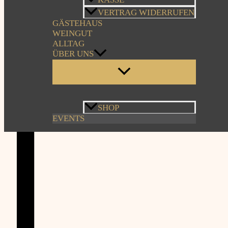
VERTRAG WIDERRUFEN
GÄSTEHAUS
WEINGUT
ALLTAG
ÜBER UNS
SHOP
EVENTS