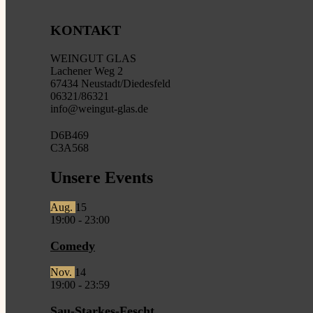
KONTAKT
WEINGUT GLAS
Lachener Weg 2
67434 Neustadt/Diedesfeld
06321/86321
info@weingut-glas.de
D6B469
C3A568
Unsere Events
Aug.
15
19:00
-
23:00
Comedy
Nov.
14
19:00
-
23:59
Sau-Starkes-Fescht