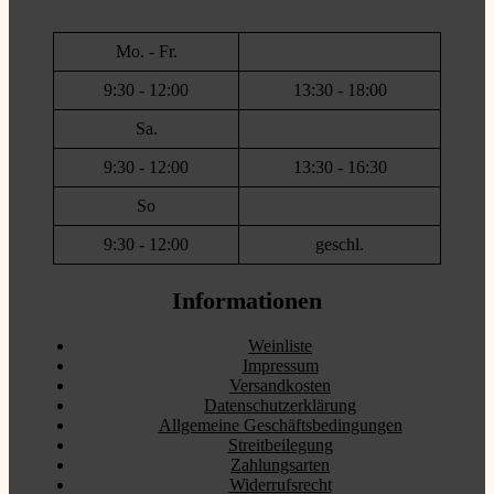
Mo. - Fr.
9:30 - 12:00
13:30 - 18:00
Sa.
9:30 - 12:00
13:30 - 16:30
So
9:30 - 12:00
geschl.
Informationen
Weinliste
Impressum
Versandkosten
Datenschutzerklärung
Allgemeine Geschäftsbedingungen
Streitbeilegung
Zahlungsarten
Widerrufsrecht