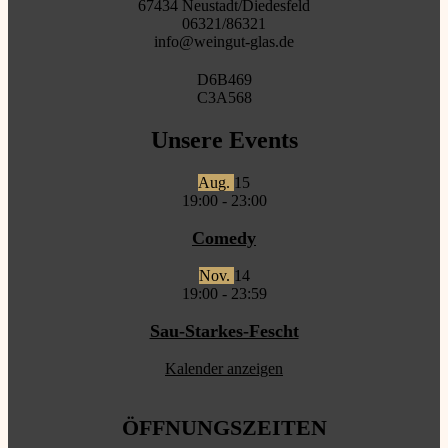
67434 Neustadt/Diedesfeld
06321/86321
info@weingut-glas.de
D6B469
C3A568
Unsere Events
Aug.
15
19:00
-
23:00
Comedy
Nov.
14
19:00
-
23:59
Sau-Starkes-Fescht
Kalender anzeigen
ÖFFNUNGSZEITEN