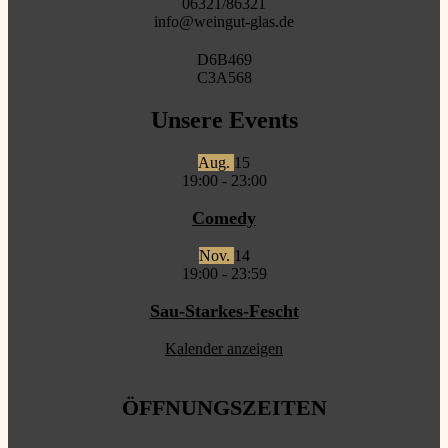
06321/86321
info@weingut-glas.de
D6B469
C3A568
Unsere Events
Aug.
15
19:00
-
23:00
Comedy
Nov.
14
19:00
-
23:59
Sau-Starkes-Fescht
Kalender anzeigen
ÖFFNUNGSZEITEN