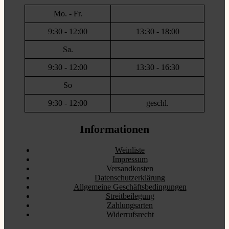
Mo. - Fr.
9:30 - 12:00
13:30 - 18:00
Sa.
9:30 - 12:00
13:30 - 16:30
So
9:30 - 12:00
geschl.
Informationen
Weinliste
Impressum
Versandkosten
Datenschutzerklärung
Allgemeine Geschäftsbedingungen
Streitbeilegung
Zahlungsarten
Widerrufsrecht