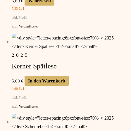
Weiterlesen
5,60
€
7,33
€
/
l
inkl. MwSt.
zzgl.
Versandkosten
2025
Kerner Spätlese
In den Warenkorb
5,00
€
4,90
€
/
l
inkl. MwSt.
zzgl.
Versandkosten