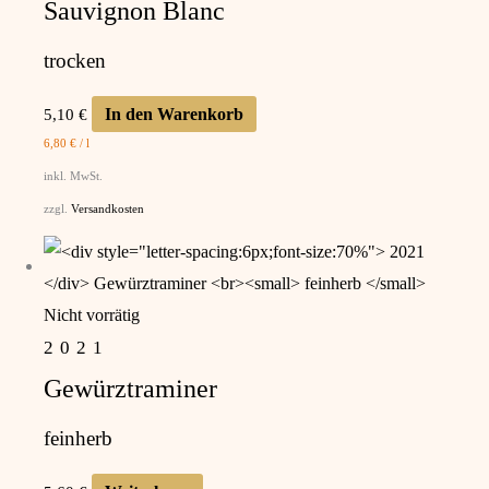
Sauvignon Blanc
trocken
In den Warenkorb
5,10
€
6,80
€
/
l
inkl. MwSt.
zzgl.
Versandkosten
Nicht vorrätig
2021
Gewürztraminer
feinherb