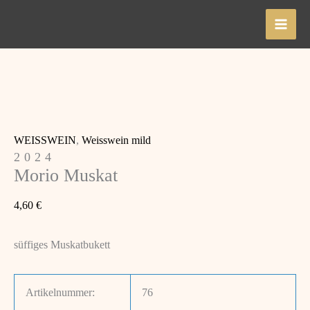
Zum
Inhalt
springen
WEISSWEIN
,
Weisswein mild
2024
Morio Muskat
4,60
€
süffiges Muskatbukett
Artikelnummer:
76