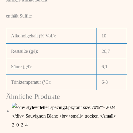
enthält Sulfite
Alkoholgehalt (% Vol.):
10
Restsüße (g/l):
26,7
Säure (g/l):
6,1
Trinktemperatur (°C):
6-8
Ähnliche Produkte
2024