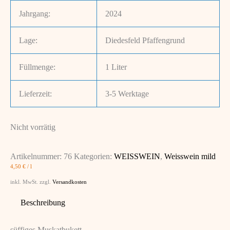
Jahrgang:
2024
Lage:
Diedesfeld Pfaffengrund
Füllmenge:
1 Liter
Lieferzeit:
3-5 Werktage
Nicht vorrätig
Artikelnummer:
76
Kategorien:
WEISSWEIN
,
Weisswein mild
4,50
€
/
l
inkl. MwSt.
zzgl.
Versandkosten
Beschreibung
süffiges Muskatbukett