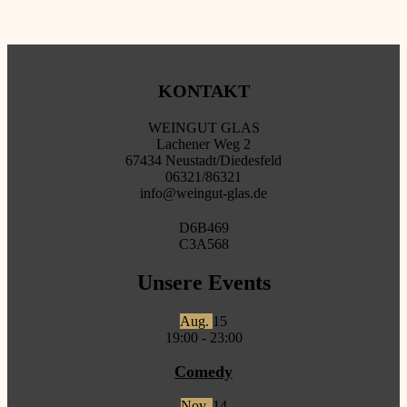
KONTAKT
WEINGUT GLAS
Lachener Weg 2
67434 Neustadt/Diedesfeld
06321/86321
info@weingut-glas.de
D6B469
C3A568
Unsere Events
Aug.
15
19:00
-
23:00
Comedy
Nov.
14